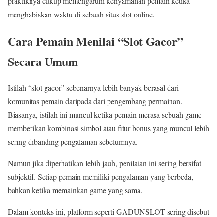
praktiknya cukup memengaruhi kenyamanan pemain ketika
menghabiskan waktu di sebuah situs slot online.
Cara Pemain Menilai “Slot Gacor”
Secara Umum
Istilah “slot gacor” sebenarnya lebih banyak berasal dari
komunitas pemain daripada dari pengembang permainan.
Biasanya, istilah ini muncul ketika pemain merasa sebuah game
memberikan kombinasi simbol atau fitur bonus yang muncul lebih
sering dibanding pengalaman sebelumnya.
Namun jika diperhatikan lebih jauh, penilaian ini sering bersifat
subjektif. Setiap pemain memiliki pengalaman yang berbeda,
bahkan ketika memainkan game yang sama.
Dalam konteks ini, platform seperti GADUNSLOT sering disebut