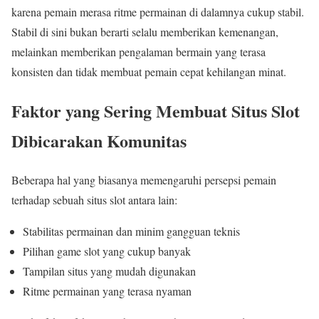
karena pemain merasa ritme permainan di dalamnya cukup stabil.
Stabil di sini bukan berarti selalu memberikan kemenangan,
melainkan memberikan pengalaman bermain yang terasa
konsisten dan tidak membuat pemain cepat kehilangan minat.
Faktor yang Sering Membuat Situs Slot
Dibicarakan Komunitas
Beberapa hal yang biasanya memengaruhi persepsi pemain
terhadap sebuah situs slot antara lain:
Stabilitas permainan dan minim gangguan teknis
Pilihan game slot yang cukup banyak
Tampilan situs yang mudah digunakan
Ritme permainan yang terasa nyaman