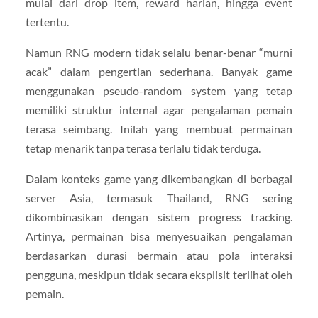
mulai dari drop item, reward harian, hingga event
tertentu.
Namun RNG modern tidak selalu benar-benar “murni
acak” dalam pengertian sederhana. Banyak game
menggunakan pseudo-random system yang tetap
memiliki struktur internal agar pengalaman pemain
terasa seimbang. Inilah yang membuat permainan
tetap menarik tanpa terasa terlalu tidak terduga.
Dalam konteks game yang dikembangkan di berbagai
server Asia, termasuk Thailand, RNG sering
dikombinasikan dengan sistem progress tracking.
Artinya, permainan bisa menyesuaikan pengalaman
berdasarkan durasi bermain atau pola interaksi
pengguna, meskipun tidak secara eksplisit terlihat oleh
pemain.