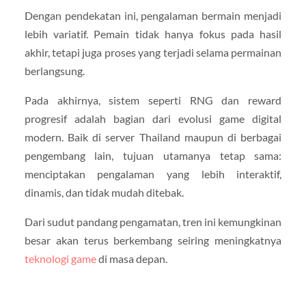
Dengan pendekatan ini, pengalaman bermain menjadi
lebih variatif. Pemain tidak hanya fokus pada hasil
akhir, tetapi juga proses yang terjadi selama permainan
berlangsung.
Pada akhirnya, sistem seperti RNG dan reward
progresif adalah bagian dari evolusi game digital
modern. Baik di server Thailand maupun di berbagai
pengembang lain, tujuan utamanya tetap sama:
menciptakan pengalaman yang lebih interaktif,
dinamis, dan tidak mudah ditebak.
Dari sudut pandang pengamatan, tren ini kemungkinan
besar akan terus berkembang seiring meningkatnya
teknologi game
di masa depan.