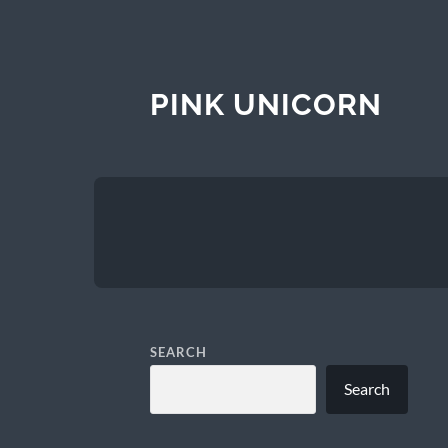
PINK UNICORN
SEARCH
Search