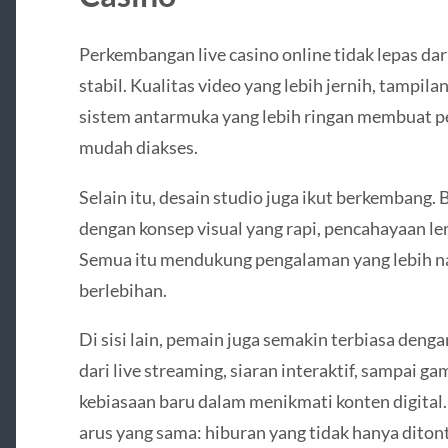
Perkembangan live casino online tidak lepas da
stabil. Kualitas video yang lebih jernih, tampila
sistem antarmuka yang lebih ringan membuat pe
mudah diakses.
Selain itu, desain studio juga ikut berkembang. 
dengan konsep visual yang rapi, pencahayaan l
Semua itu mendukung pengalaman yang lebih natu
berlebihan.
Di sisi lain, pemain juga semakin terbiasa denga
dari live streaming, siaran interaktif, sampai
kebiasaan baru dalam menikmati konten digital.
arus yang sama: hiburan yang tidak hanya ditont