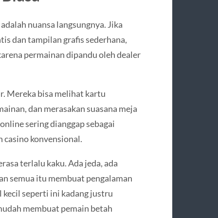
e adalah nuansa langsungnya. Jika
tis dan tampilan grafis sederhana,
 karena permainan dipandu oleh dealer
r. Mereka bisa melihat kartu
ermainan, dan merasakan suasana meja
o online sering dianggap sebagai
n casino konvensional.
rasa terlalu kaku. Ada jeda, ada
, dan semua itu membuat pengalaman
kecil seperti ini kadang justru
ih mudah membuat pemain betah