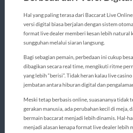
Hal yang paling terasa dari Baccarat Live Onlin
versi digital biasa berjalan dengan sistem otoma
format live dealer memberi kesan lebih natural
sungguhan melalui siaran langsung.
Bagi sebagian pemain, perbedaan ini cukup besa
dibagikan secara real time, mengikuti ritme p
yang lebih “berisi”. Tidak heran kalau live casin
jembatan antara hiburan digital dan pengalama
Meski tetap berbasis online, suasananya tidak te
gerakan manusia, ada perubahan kecil di meja
bermain baccarat menjadi lebih dinamis. Hal-hal 
menjadi alasan kenapa format live dealer leb