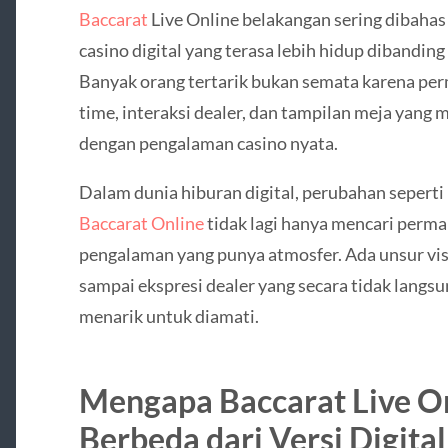
Baccarat
Live Online belakangan sering dibah
casino digital yang terasa lebih hidup dibandin
Banyak orang tertarik bukan semata karena per
time, interaksi dealer, dan tampilan meja yang 
dengan pengalaman casino nyata.
Dalam dunia hiburan digital, perubahan seperti
Baccarat Online
tidak lagi hanya mencari permai
pengalaman yang punya atmosfer. Ada unsur vis
sampai ekspresi dealer yang secara tidak langsu
menarik untuk diamati.
Mengapa Baccarat Live On
Berbeda dari Versi Digital