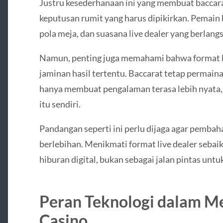
Justru kesederhanaan ini yang membuat baccara
keputusan rumit yang harus dipikirkan. Pemain 
pola meja, dan suasana live dealer yang berlang
Namun, penting juga memahami bahwa format l
jaminan hasil tertentu. Baccarat tetap permain
hanya membuat pengalaman terasa lebih nyata
itu sendiri.
Pandangan seperti ini perlu dijaga agar pembah
berlebihan. Menikmati format live dealer sebaik
hiburan digital, bukan sebagai jalan pintas unt
Peran Teknologi dalam M
Casino