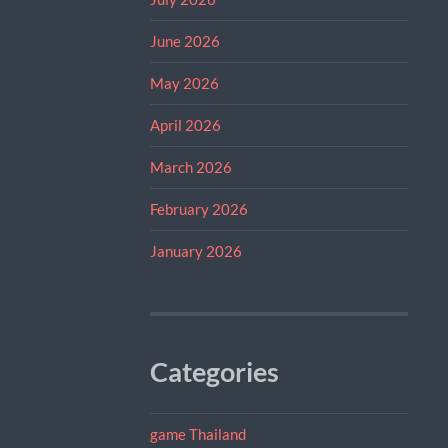
June 2026
May 2026
April 2026
March 2026
February 2026
January 2026
Categories
game Thailand