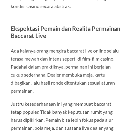
kondisi casino secara abstrak.
Ekspektasi Pemain dan Realita Permainan
Baccarat Live
Ada kalanya orang mengira baccarat live online selalu
terasa mewah dan intens seperti di film-film casino.
Padahal dalam praktiknya, permainan ini berjalan
cukup sederhana. Dealer membuka meja, kartu
dibagikan, lalu hasil ronde ditentukan sesuai aturan
permainan.
Justru kesederhanaan ini yang membuat baccarat
tetap populer. Tidak banyak keputusan rumit yang
harus dipikirkan. Pemain bisa lebih fokus pada alur
permainan, pola meja, dan suasana live dealer yang