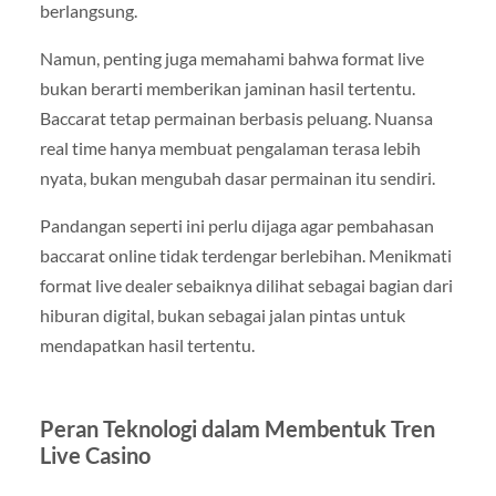
berlangsung.
Namun, penting juga memahami bahwa format live
bukan berarti memberikan jaminan hasil tertentu.
Baccarat tetap permainan berbasis peluang. Nuansa
real time hanya membuat pengalaman terasa lebih
nyata, bukan mengubah dasar permainan itu sendiri.
Pandangan seperti ini perlu dijaga agar pembahasan
baccarat online tidak terdengar berlebihan. Menikmati
format live dealer sebaiknya dilihat sebagai bagian dari
hiburan digital, bukan sebagai jalan pintas untuk
mendapatkan hasil tertentu.
Peran Teknologi dalam Membentuk Tren
Live Casino