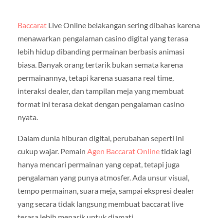
Baccarat
Live Online belakangan sering dibahas karena
menawarkan pengalaman casino digital yang terasa
lebih hidup dibanding permainan berbasis animasi
biasa. Banyak orang tertarik bukan semata karena
permainannya, tetapi karena suasana real time,
interaksi dealer, dan tampilan meja yang membuat
format ini terasa dekat dengan pengalaman casino
nyata.
Dalam dunia hiburan digital, perubahan seperti ini
cukup wajar. Pemain
Agen Baccarat Online
tidak lagi
hanya mencari permainan yang cepat, tetapi juga
pengalaman yang punya atmosfer. Ada unsur visual,
tempo permainan, suara meja, sampai ekspresi dealer
yang secara tidak langsung membuat baccarat live
terasa lebih menarik untuk diamati.