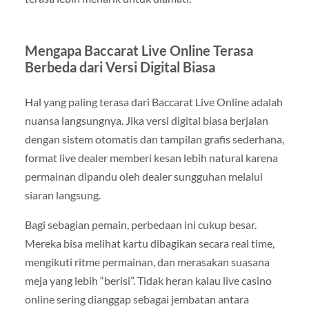
Mengapa Baccarat Live Online Terasa
Berbeda dari Versi Digital Biasa
Hal yang paling terasa dari Baccarat Live Online adalah
nuansa langsungnya. Jika versi digital biasa berjalan
dengan sistem otomatis dan tampilan grafis sederhana,
format live dealer memberi kesan lebih natural karena
permainan dipandu oleh dealer sungguhan melalui
siaran langsung.
Bagi sebagian pemain, perbedaan ini cukup besar.
Mereka bisa melihat kartu dibagikan secara real time,
mengikuti ritme permainan, dan merasakan suasana
meja yang lebih “berisi”. Tidak heran kalau live casino
online sering dianggap sebagai jembatan antara